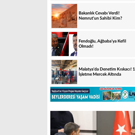
Bakanlık Cevabı Verdi!
Nemrut'un Sahibi Kim?
Fendoğlu, Ağbaba’ya Kefil
Olmadı!
Malatya'da Denetim Kıskacı! 
İşletme Mercek Altında