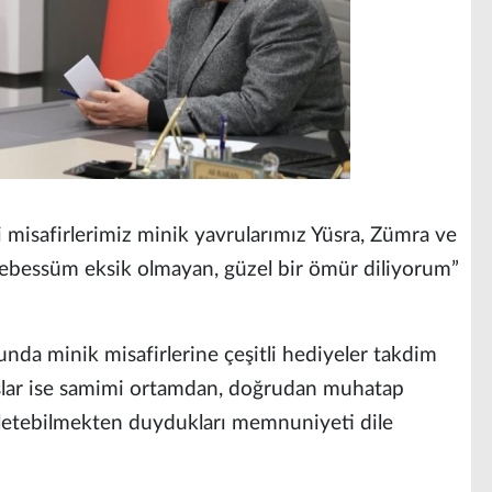
isafirlerimiz minik yavrularımız Yüsra, Zümra ve
 tebessüm eksik olmayan, güzel bir ömür diliyorum”
nunda minik misafirlerine çeşitli hediyeler takdim
şlar ise samimi ortamdan, doğrudan muhatap
 iletebilmekten duydukları memnuniyeti dile