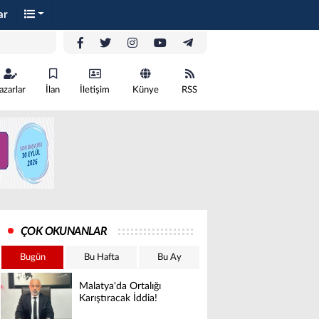
ar
azarlar
İlan
İletişim
Künye
RSS
ÇOK OKUNANLAR
Bugün
Bu Hafta
Bu Ay
Malatya'da Ortalığı
Karıştıracak İddia!