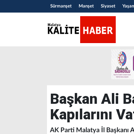
Sürmanşet
Manşet
Siyaset
Yaşa
Başkan Ali 
Kapılarını V
AK Parti Malatya İl Başkanı Al