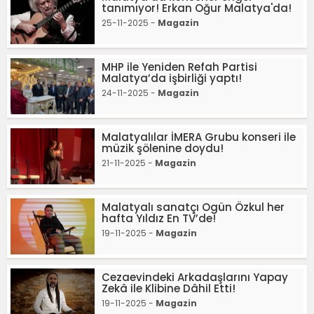
tanımıyor! Erkan Oğur Malatya'da!
25-11-2025 -
Magazin
MHP ile Yeniden Refah Partisi
Malatya’da işbirliği yaptı!
24-11-2025 -
Magazin
Malatyalılar İMERA Grubu konseri ile
müzik şölenine doydu!
21-11-2025 -
Magazin
Malatyalı sanatçı Ogün Özkul her
hafta Yıldız En TV’de!
19-11-2025 -
Magazin
Cezaevindeki Arkadaşlarını Yapay
Zekâ ile Klibine Dâhil Etti!
19-11-2025 -
Magazin