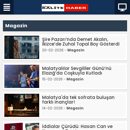
Magazin
Şire Pazarı’nda Demet Akalın,
İkizce’de Zuhal Topal Boy Gösterdi
20-02-2026 -
Magazin
Malatyalılar Sevgililer Günü’nü
Elazığ’da Coşkuyla Kutladı
15-02-2026 -
Magazin
Malatya'da tek sofrata buluşan
farklı inançlar!
14-02-2026 -
Magazin
İddialar Çürüdü: Hasan Can ve