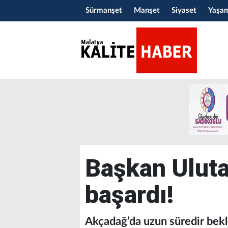
Sürmanşet
Manşet
Siyaset
Yaşa
Başkan Ulutaş
başardı!
Akçadağ’da uzun süredir bek