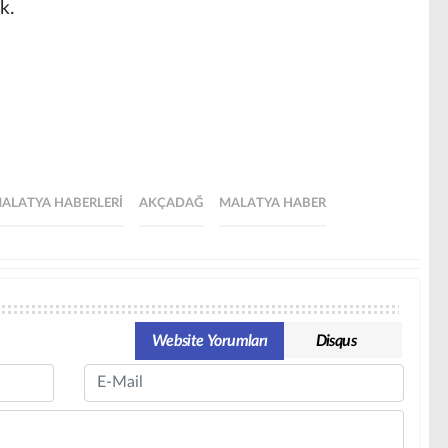
k.
ALATYA HABERLERI
AKÇADAĞ
MALATYA HABER
Website Yorumları
Disqus
Email