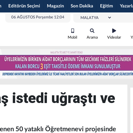
m
Editörün Seçimi
Magazin
Son Dakika
Eğitim
Yazarl
06 AĞUSTOS Perşembe 12:04
Mobil
Arama
Videolar
Y
 istedi uğraştı ve
lenen 50 yataklı Öğretmenevi projesinde