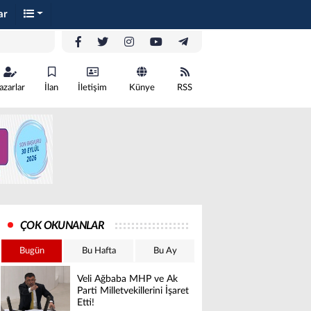
ar
azarlar
İlan
İletişim
Künye
RSS
ÇOK OKUNANLAR
Bugün
Bu Hafta
Bu Ay
Veli Ağbaba MHP ve Ak
Parti Milletvekillerini İşaret
Etti!