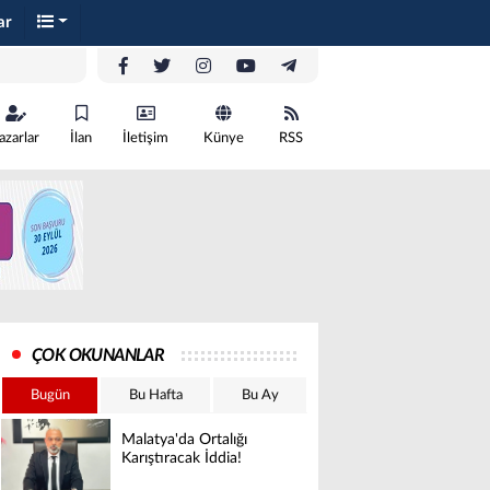
ar
azarlar
İlan
İletişim
Künye
RSS
ÇOK OKUNANLAR
Bugün
Bu Hafta
Bu Ay
Malatya'da Ortalığı
Karıştıracak İddia!