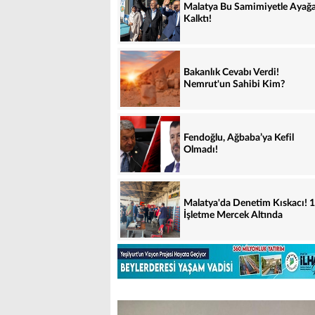
Malatya Bu Samimiyetle Ayağ
Kalktı!
Bakanlık Cevabı Verdi!
Nemrut'un Sahibi Kim?
Fendoğlu, Ağbaba’ya Kefil
Olmadı!
Malatya'da Denetim Kıskacı! 
İşletme Mercek Altında