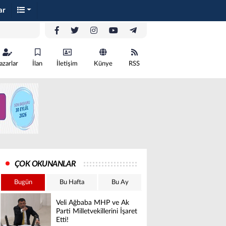
ar
azarlar
İlan
İletişim
Künye
RSS
ÇOK OKUNANLAR
Bugün
Bu Hafta
Bu Ay
Veli Ağbaba MHP ve Ak
Parti Milletvekillerini İşaret
Etti!