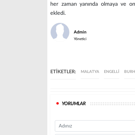
her zaman yanında olmaya ve onl
ekledi.
Admin
Yönetici
ETİKETLER:
MALATYA
ENGELLI
BURH
YORUMLAR
Name