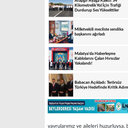
Arapgir Ayağa Kalktı! 54
Kilometrelik Yol İçin Trafiği
Durdurup Ses Yükselttiler
Milletvekili mecliste sendika
başkanını ağırladı
Malatya'da Haberleşme
Kablolarını Çalan Hırsızlar
Yakalandı!
Babacan Açıkladı: Terörsüz
Türkiye Hedefinde Kritik Adım
yavrularımız ve aileleri huzurluysa, 