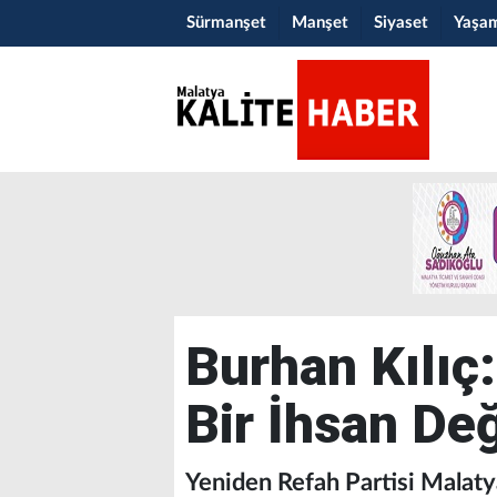
Sürmanşet
Manşet
Siyaset
Yaşa
Burhan Kılıç
Bir İhsan Değ
Yeniden Refah Partisi Malatya