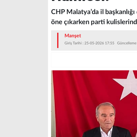
CHP Malatya’da il başkanlığı d
öne çıkarken parti kulislerinde
Manşet
Giriş Tarihi : 25-05-2026 17:55 Güncelleme