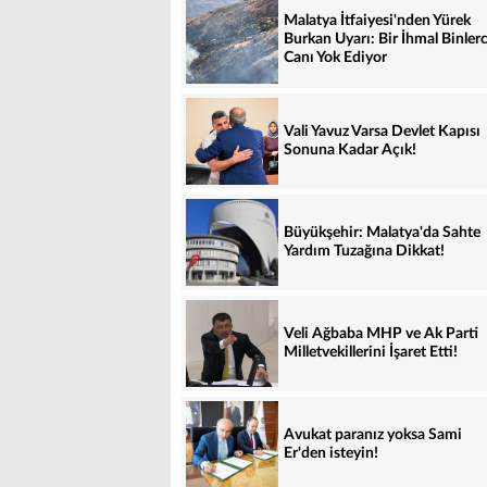
Malatya İtfaiyesi'nden Yürek
Burkan Uyarı: Bir İhmal Binler
Canı Yok Ediyor
Vali Yavuz Varsa Devlet Kapısı
Sonuna Kadar Açık!
Büyükşehir: Malatya'da Sahte
Yardım Tuzağına Dikkat!
Veli Ağbaba MHP ve Ak Parti
Milletvekillerini İşaret Etti!
Avukat paranız yoksa Sami
Er'den isteyin!