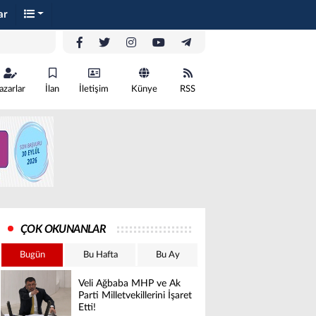
ar
azarlar
İlan
İletişim
Künye
RSS
ÇOK OKUNANLAR
Bugün
Bu Hafta
Bu Ay
Veli Ağbaba MHP ve Ak
Parti Milletvekillerini İşaret
Etti!