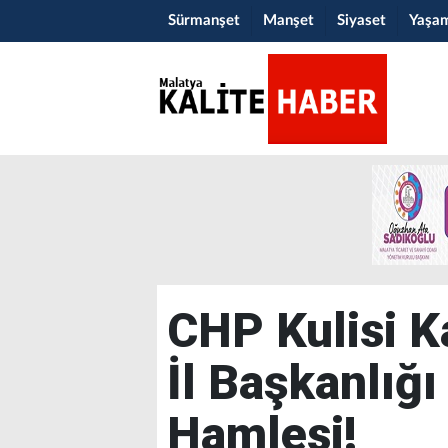
Sürmanşet
Manşet
Siyaset
Yaşa
CHP Kulisi K
İl Başkanlığı
Hamlesi!