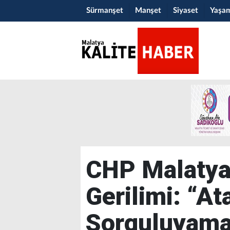
Sürmanşet
Manşet
Siyaset
Yaşa
CHP Malatya’
Gerilimi: “A
Sorguluyama