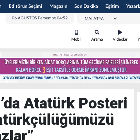
m
Editörün Seçimi
Magazin
Son Dakika
Eğitim
Yazarl
06 AĞUSTOS Perşembe 04:52
Mobil
Arama
Videolar
Y
da Atatürk Posteri
tatürkçülüğümüzü
zlar”