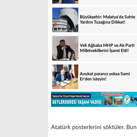
Büyükşehir: Malatya'da Sahte
Yardım Tuzağına Dikkat!
Veli Ağbaba MHP ve Ak Parti
Milletvekillerini İşaret Etti!
Avukat paranız yoksa Sami
Er'den isteyin!
Atatürk posterlerini söktüler. Bu