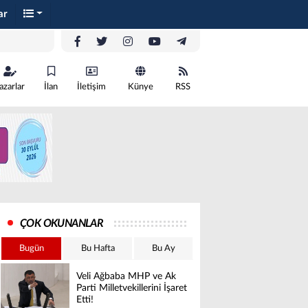
ar
azarlar
İlan
İletişim
Künye
RSS
ÇOK OKUNANLAR
Bugün
Bu Hafta
Bu Ay
Veli Ağbaba MHP ve Ak
Parti Milletvekillerini İşaret
Etti!