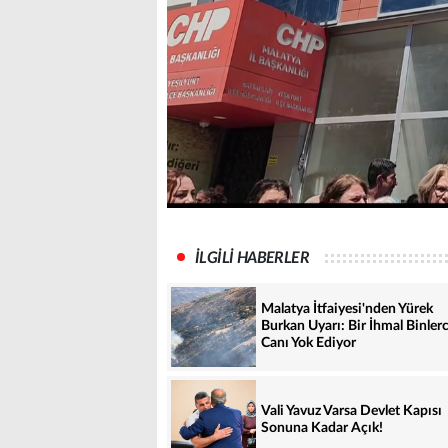
İLGİLİ HABERLER
Malatya İtfaiyesi'nden Yürek
Burkan Uyarı: Bir İhmal Binler
Canı Yok Ediyor
Vali Yavuz Varsa Devlet Kapısı
Sonuna Kadar Açık!