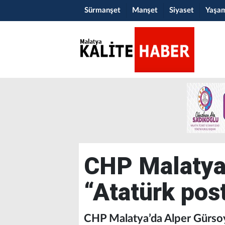
Sürmanşet
Manşet
Siyaset
Yaşa
CHP Malatya'
“Atatürk poste
CHP Malatya’da Alper Gürsoy, 