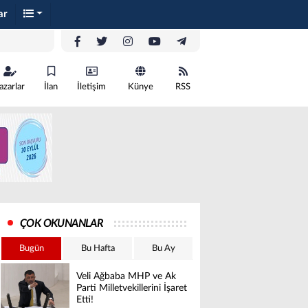
ar
azarlar
İlan
İletişim
Künye
RSS
ÇOK OKUNANLAR
Bugün
Bu Hafta
Bu Ay
Veli Ağbaba MHP ve Ak
Parti Milletvekillerini İşaret
Etti!