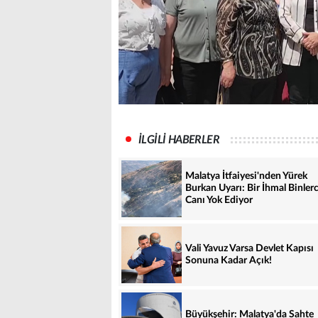
İLGİLİ HABERLER
Malatya İtfaiyesi'nden Yürek
Burkan Uyarı: Bir İhmal Binler
Canı Yok Ediyor
Vali Yavuz Varsa Devlet Kapısı
Sonuna Kadar Açık!
Büyükşehir: Malatya'da Sahte