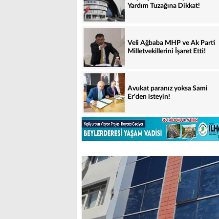
Yardım Tuzağına Dikkat!
Veli Ağbaba MHP ve Ak Parti
Milletvekillerini İşaret Etti!
Avukat paranız yoksa Sami
Er'den isteyin!