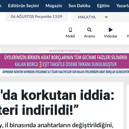
m
Editörün Seçimi
Magazin
Son Dakika
Eğitim
Yazarl
06 AĞUSTOS Perşembe 13:09
Mobil
Arama
Videolar
Y
da korkutan iddia:
ri indirildi!”
il binasında anahtarların değiştirildiğini,