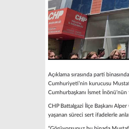
Açıklama sırasında parti binasında
Cumhuriyeti’nin kurucusu Mustafa
Cumhurbaşkanı İsmet İnönü’nün foto
CHP Battalgazi İlçe Başkanı Alper
yaşanan süreci sert ifadelerle anlat
“Görüyorsunuz bu binada Mustafa 