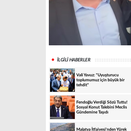
İLGİLİ HABERLER
Vali Yavuz: "Uyuşturucu
toplumumuz için büyük bir
tehdit"
Fendoğlu Verdiği Sözü Tuttu!
Sosyal Konut Talebini Meclis
Gündemine Taşıdı
Malatya İtfaiyesi'nden Yürek