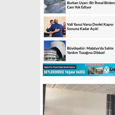
Burkan Uyarı: Bir İhmal Binler
Canı Yok Ediyor
Vali Yavuz Varsa Devlet Kapısı
Sonuna Kadar Açık!
Büyükşehir: Malatya'da Sahte
Yardım Tuzağına Dikkat!