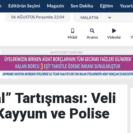
m
Editörün Seçimi
Magazin
Son Dakika
Eğitim
Yazarl
06 AĞUSTOS Perşembe 22:04
Mobil
Arama
Videolar
Y
l” Tartışması: Veli
Kayyum ve Polise