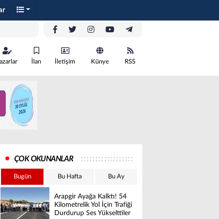
ar
azarlar
İlan
İletişim
Künye
RSS
ÇOK OKUNANLAR
Bugün
Bu Hafta
Bu Ay
Arapgir Ayağa Kalktı! 54
Kilometrelik Yol İçin Trafiği
Durdurup Ses Yükselttiler