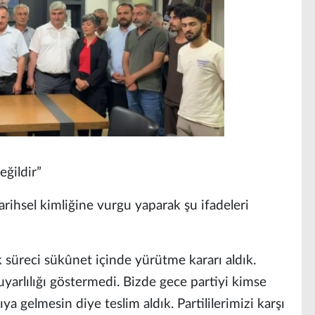
ğildir”
rihsel kimliğine vurgu yaparak şu ifadeleri
ık süreci sükûnet içinde yürütme kararı aldık.
uyarlılığı göstermedi. Bizde gece partiyi kimse
ıya gelmesin diye teslim aldık. Partililerimizi karşı