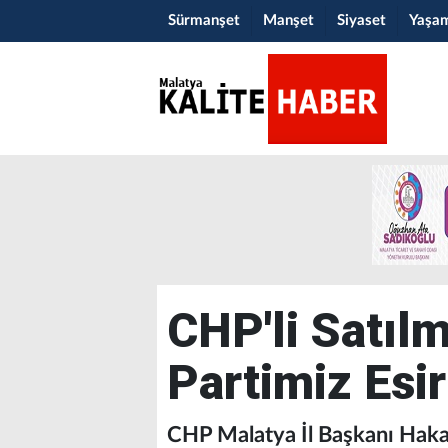
Sürmanşet
Manşet
Siyaset
Yaşa
CHP'li Satılm
Partimiz Esi
CHP Malatya İl Başkanı Hakan