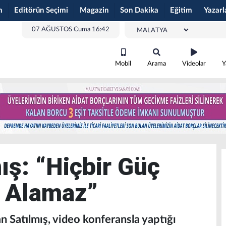
m
Editörün Seçimi
Magazin
Son Dakika
Eğitim
Yazarl
07 AĞUSTOS Cuma 16:42
Mobil
Arama
Videolar
Y
ış: “Hiçbir Güç
r Alamaz”
 Satılmış, video konferansla yaptığı