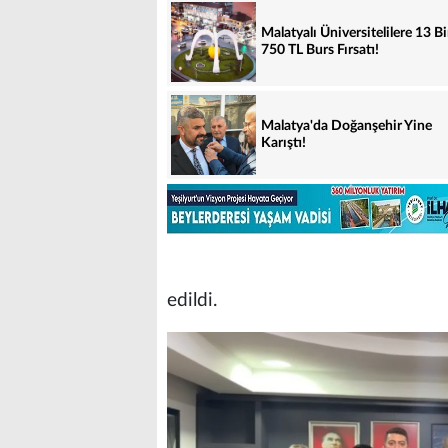
Malatyalı Üniversitelilere 13 B
750 TL Burs Fırsatı!
Malatya'da Doğanşehir Yine
Karıştı!
edildi.