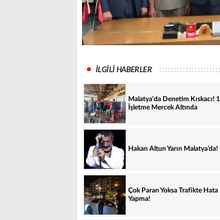
İLGİLİ HABERLER
Malatya'da Denetim Kıskacı! 
İşletme Mercek Altında
Hakan Altun Yarın Malatya’da!
Çok Paran Yoksa Trafikte Hata
Yapma!