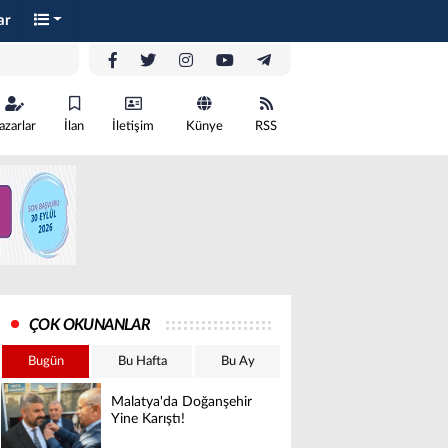
ar
azarlar
İlan
İletişim
Künye
RSS
ÇOK OKUNANLAR
Bugün
Bu Hafta
Bu Ay
Malatya'da Doğanşehir
Yine Karıştı!