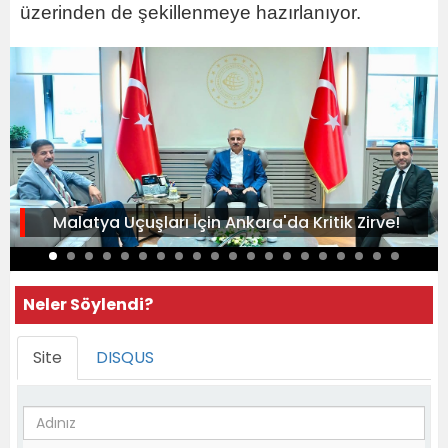
üzerinden de şekillenmeye hazırlanıyor.
Malatya Uçuşları İçin Ankara'da Kritik Zirve!
Neler Söylendi?
Site
DISQUS