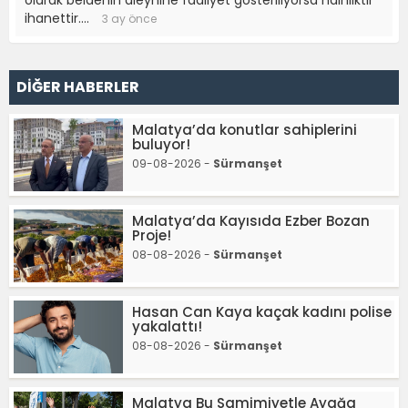
olarak beldenin aleyhine faaliyet gösteriliyorsa hainliktir
ihanettir….
3 ay önce
DİĞER HABERLER
Malatya’da konutlar sahiplerini
buluyor!
09-08-2026 -
Sürmanşet
Malatya’da Kayısıda Ezber Bozan
Proje!
08-08-2026 -
Sürmanşet
Hasan Can Kaya kaçak kadını polise
yakalattı!
08-08-2026 -
Sürmanşet
Malatya Bu Samimiyetle Ayağa