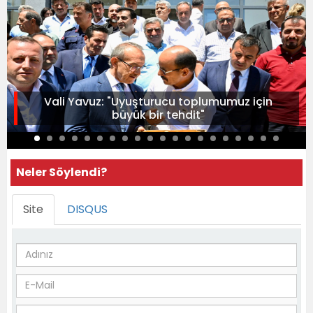
Vali Yavuz: "Uyuşturucu toplumumuz için
büyük bir tehdit"
Neler Söylendi?
Site
DISQUS