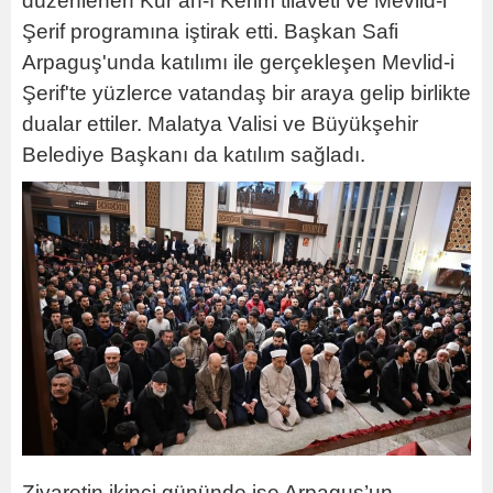
düzenlenen Kur’an-ı Kerim tilaveti ve Mevlid-i
Şerif programına iştirak etti. Başkan Safi
Arpaguş'unda katılımı ile gerçekleşen Mevlid-i
Şerif'te yüzlerce vatandaş bir araya gelip birlikte
dualar ettiler. Malatya Valisi ve Büyükşehir
Belediye Başkanı da katılım sağladı.
Ziyaretin ikinci gününde ise Arpaguş’un