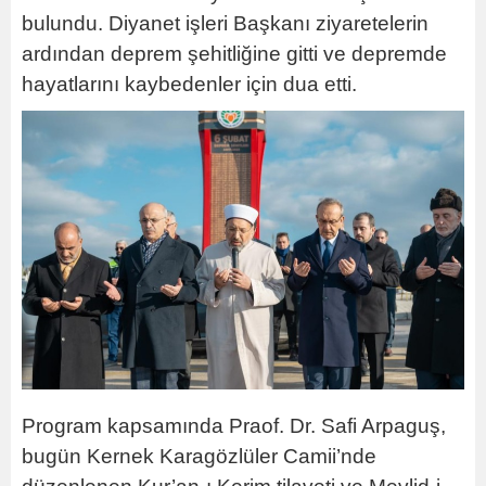
bulundu. Diyanet işleri Başkanı ziyaretelerin
ardından deprem şehitliğine gitti ve depremde
hayatlarını kaybedenler için dua etti.
Program kapsamında Praof. Dr. Safi Arpaguş,
bugün Kernek Karagözlüler Camii’nde