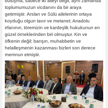
buluşma, sadece iki aileyi değil, aynı zamanda
toplumumuzun vicdanını da bir araya
getirmiştir.
Arslan ve Sülü ailelerinin ortaya
koyduğu olgun tavır ve metanet; Anadolu
irfanının, töremizin ve kardeşlik hukukunun en
güzel örneklerinden biri olmuştur. Kin ve
öfkenin değil; barışın, muhabbetin ve
helalleşmenin kazanması bizleri son derece
memnun etmiştir.