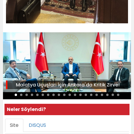
Malatya Uçuşları İçin Ankara'da Kritik Zirve!
Neler Söylendi?
Site
DISQUS