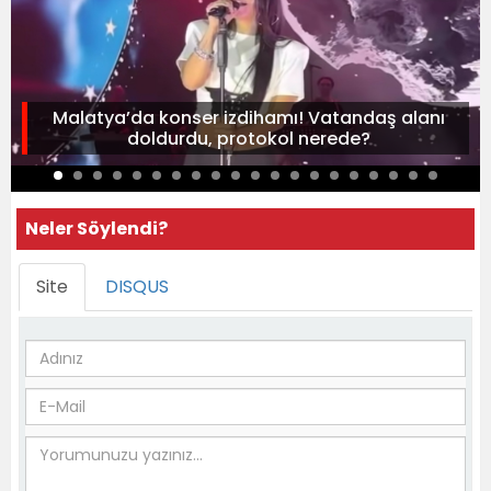
Malatya’da konser izdihamı! Vatandaş alanı
doldurdu, protokol nerede?
Neler Söylendi?
Site
DISQUS