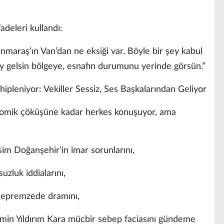
adeleri kullandı:
maraş’ın Van’dan ne eksiği var. Böyle bir şey kabul
ey gelsin bölgeye, esnafın durumunu yerinde görsün.”
hipleniyor: Vekiller Sessiz, Ses Başkalarından Geliyor
nomik çöküşüne kadar herkes konuşuyor, ama
isim Doğanşehir’in imar sorunlarını,
uzluk iddialarını,
 depremzede dramını,
rmin Yıldırım Kara mücbir sebep faciasını gündeme