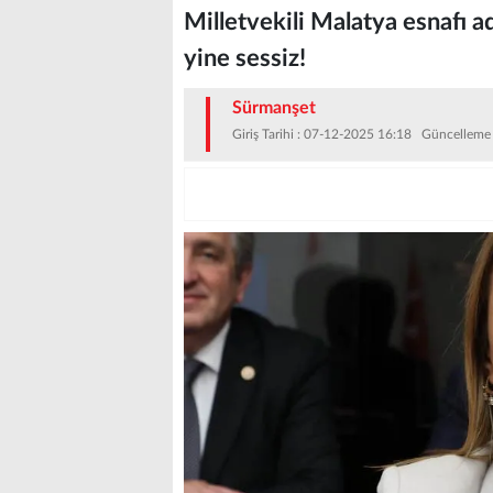
Milletvekili Malatya esnafı a
yine sessiz!
Sürmanşet
Giriş Tarihi : 07-12-2025 16:18 Güncelleme