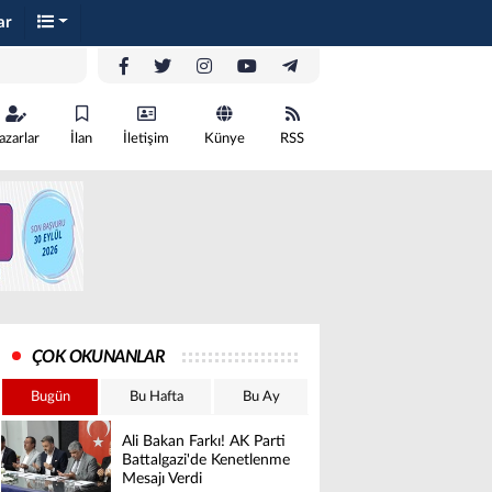
ar
azarlar
İlan
İletişim
Künye
RSS
ÇOK OKUNANLAR
Bugün
Bu Hafta
Bu Ay
Ali Bakan Farkı! AK Parti
Battalgazi'de Kenetlenme
Mesajı Verdi