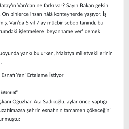
Hatay’ın Van’dan ne farkı var? Sayın Bakan gelsin
. On binlerce insan hâlâ konteynerde yaşıyor. İş
miş. Van’da 5 yıl 7 ay mücbir sebep tanındı, bu
durumdaki işletmelere ‘beyanname ver’ demek
muoyunda yankı bulurken, Malatya milletvekillerinin
.
 istensin!”
şkanı Oğuzhan Ata Sadıkoğlu, aylar önce yaptığı
uzatılmazsa şehrin esnafının tamamen çökeceğini
lunmuştu: