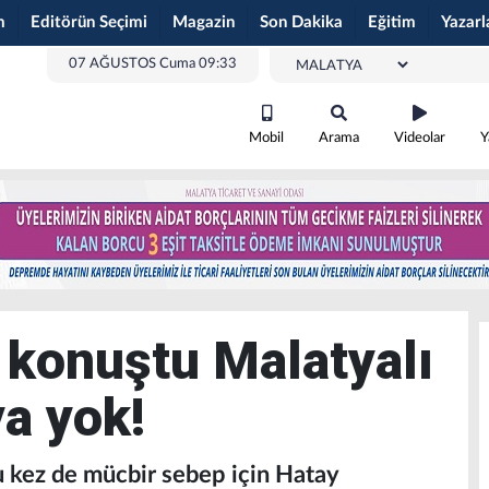
m
Editörün Seçimi
Magazin
Son Dakika
Eğitim
Yazarl
07 AĞUSTOS Cuma 09:33
Mobil
Arama
Videolar
Y
l konuştu Malatyalı
ya yok!
u kez de mücbir sebep için Hatay