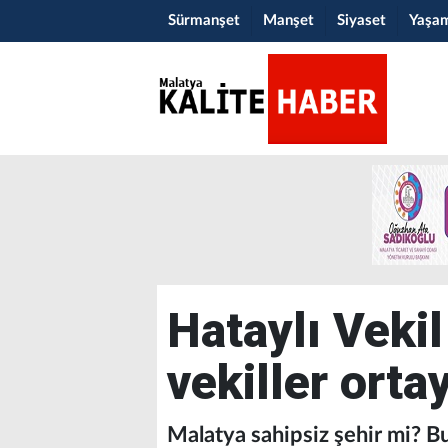
Sürmanşet
Manşet
Siyaset
Yaşa
Hataylı Veki
vekiller orta
Malatya sahipsiz şehir mi? B