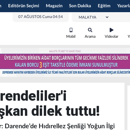
m
Editörün Seçimi
Magazin
Son Dakika
Eğitim
Yazarl
07 AĞUSTOS Cuma 04:54
Mobil
Arama
Videolar
Y
rendeliler'i
kan dilek tuttu!
r: Darende’de Hıdırellez Şenliği Yoğun İlgi