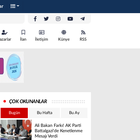
ar
azarlar
İlan
İletişim
Künye
RSS
ÇOK OKUNANLAR
Bugün
Bu Hafta
Bu Ay
Ali Bakan Farkı! AK Parti
Battalgazi'de Kenetlenme
Mesajı Verdi