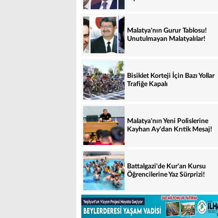
Malatya'nın Gurur Tablosu!
Unutulmayan Malatyalılar!
Bisiklet Korteji İçin Bazı Yollar
Trafiğe Kapalı
Malatya'nın Yeni Polislerine
Kayhan Ay'dan Krıtik Mesaj!
Battalgazi'de Kur'an Kursu
Öğrencilerine Yaz Sürprizi!