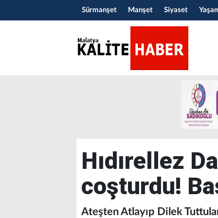
Sürmanşet
Manşet
Siyaset
Yaşa
Hıdırellez Da
coşturdu! Baş
Ateşten Atlayıp Dilek Tuttula