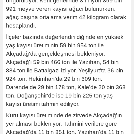
öngörülüyor. Kent genelinde 8 milyon 899 bin
991 meyve veren kayısı ağacı bulunurken,
ağaç başına ortalama verim 42 kilogram olarak
hesaplandı.
İlçeler bazında değerlendirildiğinde en yüksek
yaş kayısı üretiminin 59 bin 954 ton ile
Akçadağ'da gerçekleşmesi bekleniyor.
Akçadağ'ı 59 bin 466 ton ile Yazıhan, 54 bin
884 ton ile Battalgazi izliyor. Yeşilyurt'ta 36 bin
924 ton, Hekimhan'da 29 bin 609 ton,
Darende'de 29 bin 178 ton, Kale'de 20 bin 368
ton, Doğanşehir'de ise 19 bin 225 ton yaş
kayısı üretimi tahmin ediliyor.
Kuru kayısı üretiminde de zirvede Akçadağ'ın
yer alması bekleniyor. Tahmini verilere göre
Akçadağ'da 11 bin 851 ton, Yazıhan'da 11 bin