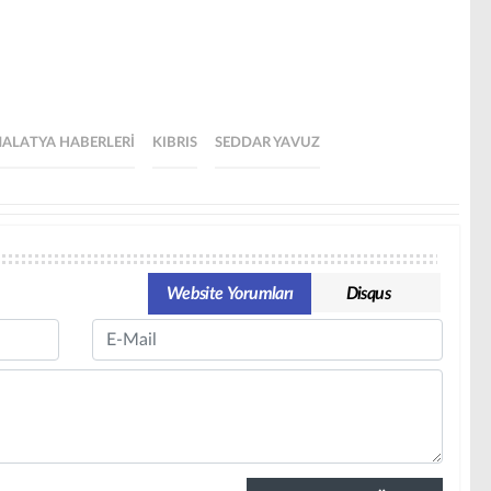
ALATYA HABERLERI
KIBRIS
SEDDAR YAVUZ
Website Yorumları
Disqus
Email