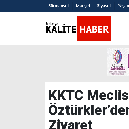
Sürmanşet
Manşet
Siyaset
Yaşa
KKTC Meclis
Öztürkler’de
Ziyaret