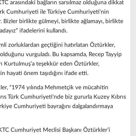
KKTC arasındaki bağların sarsılmaz olduğuna dikkat
ürk Cumhuriyeti ile Türkiye Cumhuriyeti'nin
 Bizler birlikte gülmeyi, birlikte ağlamayı, birlikte
dayız” ifadelerini kullandı.
li zorluklardan geçtiğini hatırlatan Öztürkler,
 olduğunu vurguladı. Bu kapsamda, Recep Tayyip
 Kurtulmuş’a teşekkür eden Öztürkler,
in hayati önem taşıdığını ifade etti.
ler, “1974 yılında Mehmetçik ve mücahitin
ıs Türk Cumhuriyeti'nde biz gururla Kuzey Kıbrıs
rkiye Cumhuriyeti bayrağını dalgalandırmaya
KKTC Cumhuriyet Meclisi Başkanı Öztürkler’i