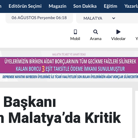
m
Editörün Seçimi
Magazin
Son Dakika
Eğitim
Yazarl
06 AĞUSTOS Perşembe 06:18
Mobil
Arama
Videolar
Y
 Başkanı
n Malatya’da Kritik