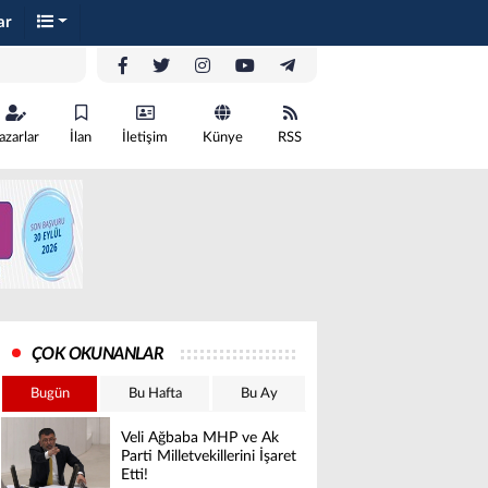
ar
azarlar
İlan
İletişim
Künye
RSS
ÇOK OKUNANLAR
Bugün
Bu Hafta
Bu Ay
Veli Ağbaba MHP ve Ak
Parti Milletvekillerini İşaret
Etti!