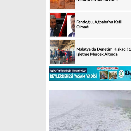
Nemrut'un Sahibi Kim?
Fendoğlu, Ağbaba’ya Kefil
Olmadı!
Malatya'da Denetim Kıskacı! 
İşletme Mercek Altında