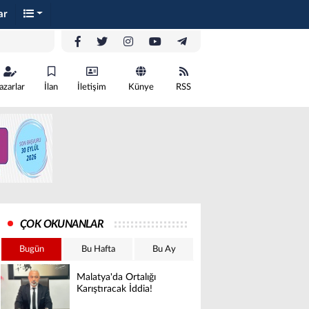
ar
azarlar
İlan
İletişim
Künye
RSS
ÇOK OKUNANLAR
Bugün
Bu Hafta
Bu Ay
Malatya'da Ortalığı
Karıştıracak İddia!