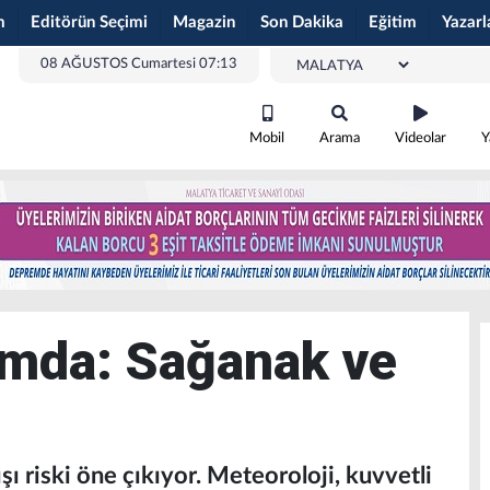
m
Editörün Seçimi
Magazin
Son Dakika
Eğitim
Yazarl
08 AĞUSTOS Cumartesi 07:13
Mobil
Arama
Videolar
Y
rmda: Sağanak ve
şı riski öne çıkıyor. Meteoroloji, kuvvetli