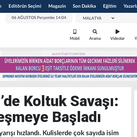
m
Editörün Seçimi
Magazin
Son Dakika
Eğitim
Yazarl
06 AĞUSTOS Perşembe 14:04
Mobil
Arama
Videolar
Y
de Koltuk Savaşı:
leşmeye Başladı
arışı hızlandı. Kulislerde çok sayıda isim