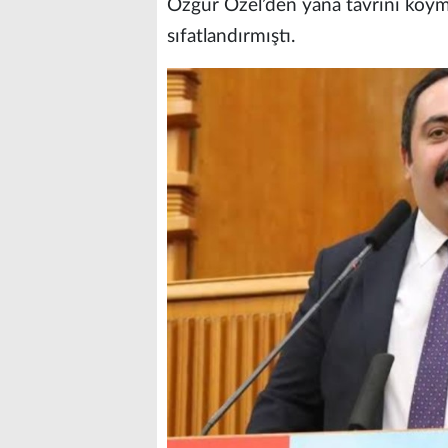
Özgür Özel’den yana tavrını koym
sıfatlandırmıştı.