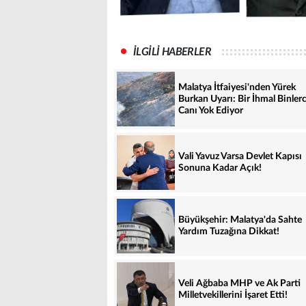
İLGİLİ HABERLER
Malatya İtfaiyesi'nden Yürek
Burkan Uyarı: Bir İhmal Binler
Canı Yok Ediyor
Vali Yavuz Varsa Devlet Kapısı
Sonuna Kadar Açık!
Büyükşehir: Malatya'da Sahte
Yardım Tuzağına Dikkat!
Veli Ağbaba MHP ve Ak Parti
Milletvekillerini İşaret Etti!