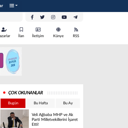
ar
azarlar
İlan
İletişim
Künye
RSS
ÇOK OKUNANLAR
Bugün
Bu Hafta
Bu Ay
Veli Ağbaba MHP ve Ak
Parti Milletvekillerini İşaret
Etti!