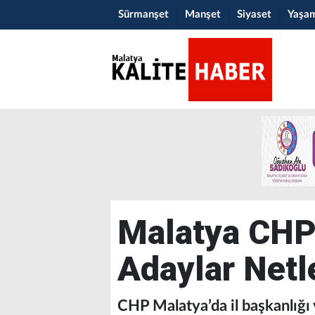
Sürmanşet
Manşet
Siyaset
Yaşa
Malatya CHP’
Adaylar Net
CHP Malatya’da il başkanlığı y