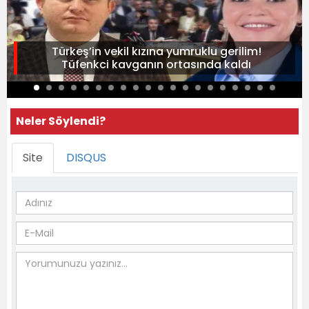
Türkeş’in vekil kızına yumruklu gerilim!
Tüfenkci kavganın ortasında kaldı
Neler Söylendi?
Site
DISQUS