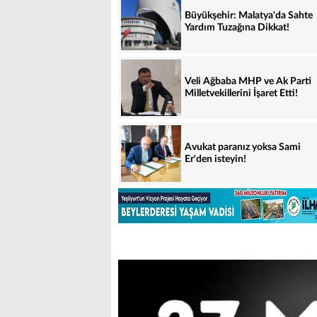
Büyükşehir: Malatya'da Sahte
Yardım Tuzağına Dikkat!
Veli Ağbaba MHP ve Ak Parti
Milletvekillerini İşaret Etti!
Avukat paranız yoksa Sami
Er'den isteyin!