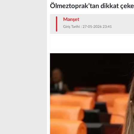
Ölmeztoprak’tan dikkat çeke
Manşet
Giriş Tarihi : 27-05-2026 23:41