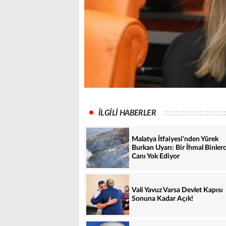
İLGİLİ HABERLER
Malatya İtfaiyesi'nden Yürek
Burkan Uyarı: Bir İhmal Binler
Canı Yok Ediyor
Vali Yavuz Varsa Devlet Kapısı
Sonuna Kadar Açık!