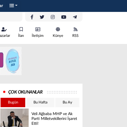
ar
azarlar
İlan
İletişim
Künye
RSS
ÇOK OKUNANLAR
Bugün
Bu Hafta
Bu Ay
Veli Ağbaba MHP ve Ak
Parti Milletvekillerini İşaret
Etti!