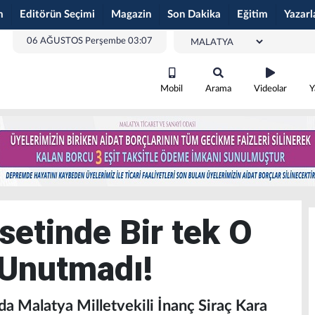
m
Editörün Seçimi
Magazin
Son Dakika
Eğitim
Yazarl
06 AĞUSTOS Perşembe 03:07
Mobil
Arama
Videolar
Y
setinde Bir tek O
 Unutmadı!
da Malatya Milletvekili İnanç Siraç Kara