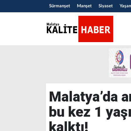
Sürmanşet
Manşet
Siyaset
Yaşa
Malatya’da a
bu kez 1 yaş
kalktı!