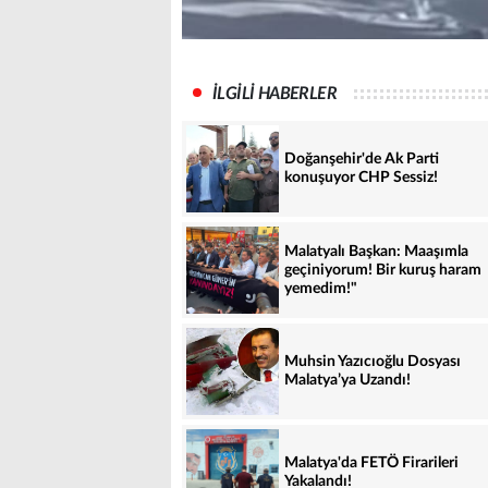
İLGİLİ HABERLER
Doğanşehir'de Ak Parti
konuşuyor CHP Sessiz!
Malatyalı Başkan: Maaşımla
geçiniyorum! Bir kuruş haram
yemedim!"
Muhsin Yazıcıoğlu Dosyası
Malatya’ya Uzandı!
Malatya'da FETÖ Firarileri
Yakalandı!