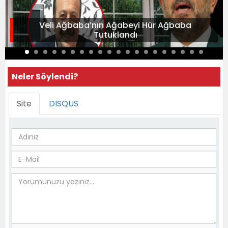
Veli Ağbaba’nın Ağabeyi Hür Ağbaba
Tutuklandı
Neler Söylendi?
Site
DISQUS