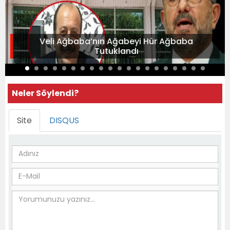
Veli Ağbaba’nın Ağabeyi Hür Ağbaba
Tutuklandı
Neler Söylendi?
Site
DISQUS