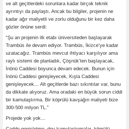
ve alt geçitlerdeki sorunlara kadar birçok teknik
ayrıntıyı da paylaştı. Ancak bu bilgiler, projenin ne
kadar ağır maliyetli ve zorlu olduğunu bir kez daha
gözler önüne serdi:
“Şu an projenin ilk etabı üniversiteden başlayarak
Trambüs ile devam ediyor. Trambüs, İkizce’ye kadar
uzatacağız. Trambüs mevcut ihtiyacı karşılıyor ama
raylı sistemi de planladık, Çöşnük’ten başlayacak,
İnönü Caddesi boyunca devam edecek. Bunun için
İnönü Caddesi genişleyecek, Kışla Caddesi
genişleyecek… Alt geçitlerde bazı sıkıntılar var, bunu
da dikkate alıyoruz. Ama oradaki en büyük sorun ciddi
bir kamulaştırma. Bir köprülü kavşağın maliyeti bize
300-500 milyon TL.”
Projede yok yok…
Cadde genişletme, dev kamulaştırmalar, köprülü