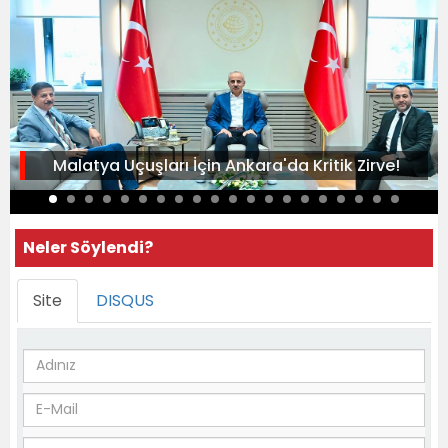
Malatya Uçuşları İçin Ankara'da Kritik Zirve!
Neler Söylendi?
Site
DISQUS