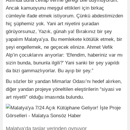
Aslında buna cevap verme gereği bile duymuyorum.
Ancak kamuoyunu meşgul ettikleri için birkaç
cümleyle ifade etmek istiyorum. Çünkü abdestimizden
hiç şüphemiz yok. Yani art niyetini şuradan
görüyorsunuz, Yazık, günah ya! Bırakınız bir şey
yapalım Malatya’ya. Bu memlekete kötülük etmek, bir
şeyi engellemek, ne geçecek elinize. Ahmet Vefik
Alp’in çocuklarını arıyorlar: ‘Efendim, haberiniz var mı
sizin bunda, bununla ilgili?’ Yani sanki bir şey yapıldı
da bizi gammazlıyorlar. Bu ayıp bir şey.”
Bu sözler bir yandan Mimarlar Odası’nı hedef alırken,
diğer yandan projeye yöneltilen eleştirilerin “siyasi ve
art niyetli” olduğu imasında bulundu.
Malatya’da taşlar yerinden oynuyor