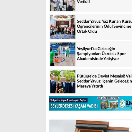
Verildi!
Seddar Yavuz, Yaz Kur'an Kurs
Öğrencilerinin Ödül Sevincine
Ortak Oldu
Yeşilyurt'ta Geleceğin
Şampiyonları Ücretsiz Spor
Akademisinde Yetişiyor
Pütürge'de Devlet Mesaisi! Val
Seddar Yavuz İlçenin Geleceğin
Masaya Yatırdı