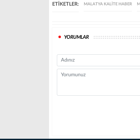
ETİKETLER:
MALATYA KALITE HABER
M
YORUMLAR
Name
Comment