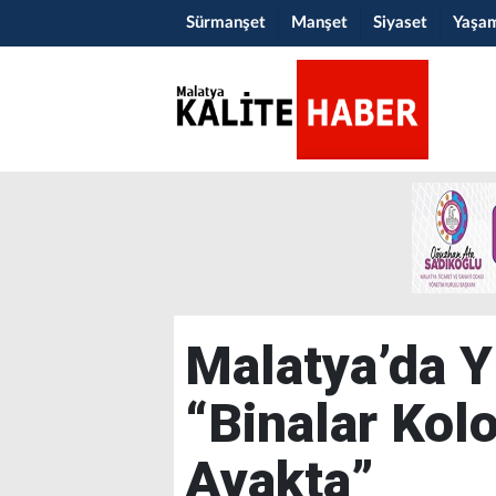
Sürmanşet
Manşet
Siyaset
Yaşa
Malatya’da Y
“Binalar Kolo
Ayakta”