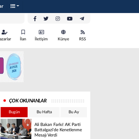
ar
azarlar
İlan
İletişim
Künye
RSS
ÇOK OKUNANLAR
Bugün
Bu Hafta
Bu Ay
Ali Bakan Farkı! AK Parti
Battalgazi'de Kenetlenme
Mesajı Verdi