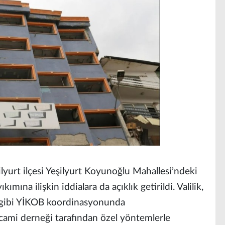
rt ilçesi Yeşilyurt Koyunoğlu Mahallesi’ndeki
mına ilişkin iddialara da açıklık getirildi. Valilik,
i gibi YİKOB koordinasyonunda
 cami derneği tarafından özel yöntemlerle