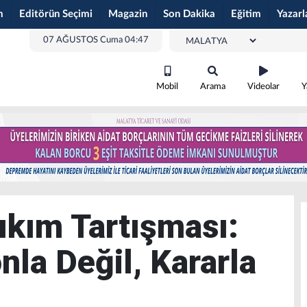
m
Editörün Seçimi
Magazin
Son Dakika
Eğitim
Yazarl
07 AĞUSTOS Cuma 04:47
Mobil
Arama
Videolar
Y
ıkım Tartışması:
nla Değil, Kararla