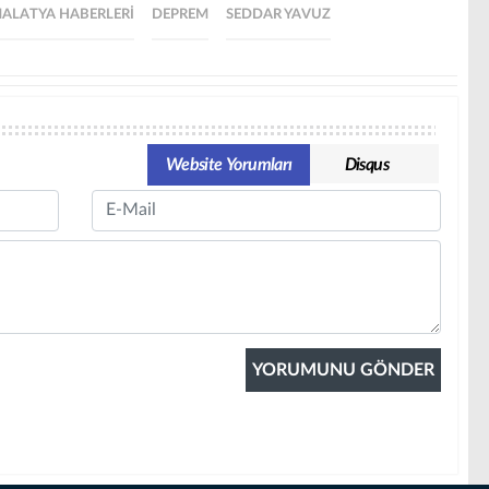
ALATYA HABERLERI
DEPREM
SEDDAR YAVUZ
Website Yorumları
Disqus
Email