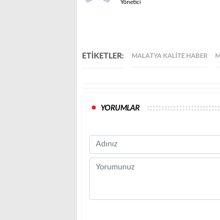
Yönetici
ETİKETLER:
MALATYA KALITE HABER
M
YORUMLAR
Name
Comment