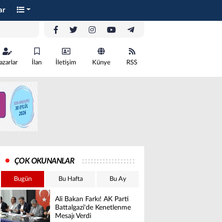
ar
azarlar
İlan
İletişim
Künye
RSS
ÇOK OKUNANLAR
Bugün
Bu Hafta
Bu Ay
Ali Bakan Farkı! AK Parti
Battalgazi'de Kenetlenme
Mesajı Verdi