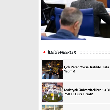
İLGİLİ HABERLER
Çok Paran Yoksa Trafikte Hata
Yapma!
Malatyalı Üniversitelilere 13 B
750 TL Burs Fırsatı!