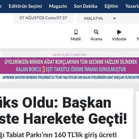
m
Editörün Seçimi
Magazin
Son Dakika
Eğitim
Yazarl
07 AĞUSTOS Cuma 07:37
Mobil
Arama
Videolar
Y
üks Oldu: Başkan
ste Harekete Geçti!
 Tabiat Parkı’nın 160 TL’lik giriş ücreti