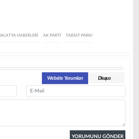
ALATYA HABERLERI
AK PARTI
TABIAT PARKI
Website Yorumları
Disqus
Email