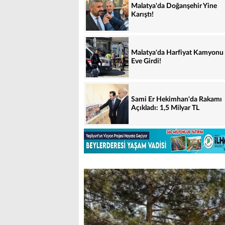
Malatya'da Doğanşehir Yine
Karıştı!
Malatya'da Harfiyat Kamyonu
Eve Girdi!
Sami Er Hekimhan'da Rakamı
Açıkladı: 1,5 Milyar TL