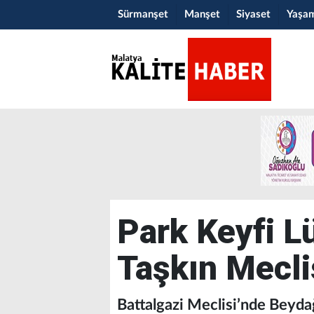
Sürmanşet
Manşet
Siyaset
Yaşa
Park Keyfi L
Taşkın Mecli
Battalgazi Meclisi’nde Beydağı