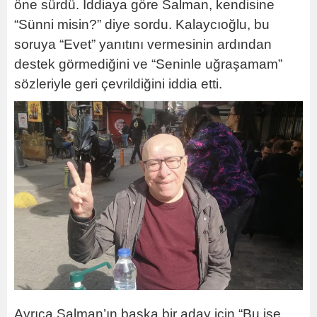
öne sürdü. İddiaya göre Salman, kendisine
“Sünni misin?” diye sordu. Kalaycıoğlu, bu
soruya “Evet” yanıtını vermesinin ardından
destek görmediğini ve “Seninle uğraşamam”
sözleriyle geri çevrildiğini iddia etti.
Ayrıca Salman’ın başka bir aday için “Bu işe