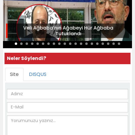
Veli Ağbaba’nın Ağabeyi Hür Ağbaba
Tutuklandı
Neler Söylendi?
Site
DISQUS