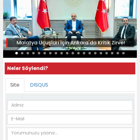
Malatya Uçuşları İçin Ankara'da Kritik Zirve!
Neler Söylendi?
Site
DISQUS