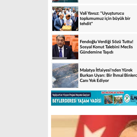
Vali Yavuz: "Uyuşturucu
toplumumuz için büyük bir
tehdit"
Fendoğlu Verdiği Sözü Tuttu!
Sosyal Konut Talebini Meclis
Gündemine Taşıdı
Malatya İtfaiyesi'nden Yürek
Burkan Uyarı: Bir İhmal Binler
Canı Yok Ediyor