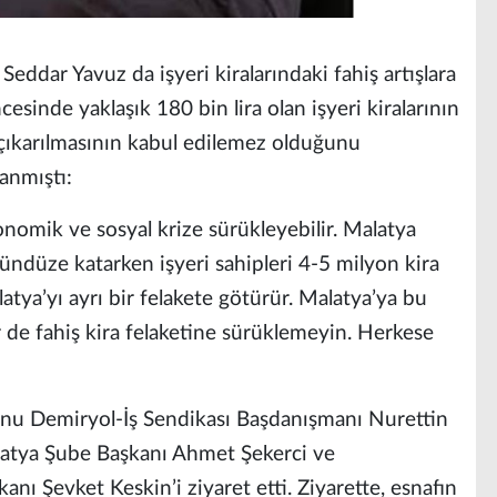
Seddar Yavuz da işyeri kiralarındaki fahiş artışlara
esinde yaklaşık 180 bin lira olan işyeri kiralarının
 çıkarılmasının kabul edilemez olduğunu
lanmıştı:
nomik ve sosyal krize sürükleyebilir. Malatya
ündüze katarken işyeri sahipleri 4-5 milyon kira
latya’yı ayrı bir felakete götürür. Malatya’ya bu
 de fahiş kira felaketine sürüklemeyin. Herkese
nu Demiryol-İş Sendikası Başdanışmanı Nurettin
latya Şube Başkanı Ahmet Şekerci ve
ı Şevket Keskin’i ziyaret etti. Ziyarette, esnafın