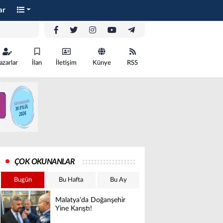
ar
azarlar
İlan
İletişim
Künye
RSS
ÇOK OKUNANLAR
Bugün
Bu Hafta
Bu Ay
Malatya'da Doğanşehir
Yine Karıştı!