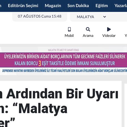
m
Editörün Seçimi
Magazin
Son Dakika
Eğitim
Yazarl
07 AĞUSTOS Cuma 15:48
Mobil
Arama
Videolar
Y
n Ardından Bir Uyarı
n: “Malatya
er”