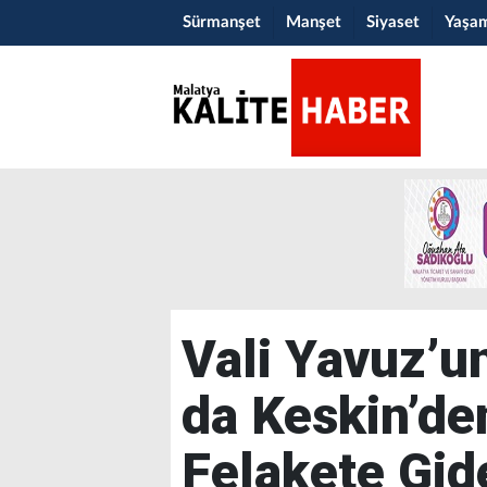
Sürmanşet
Manşet
Siyaset
Yaşa
Vali Yavuz’u
da Keskin’de
Felakete Gid