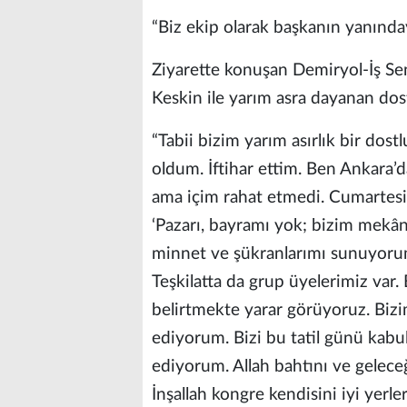
“Biz ekip olarak başkanın yanında
Ziyarette konuşan Demiryol-İş Se
Keskin ile yarım asra dayanan dost
“Tabii bizim yarım asırlık bir d
oldum. İftihar ettim. Ben Ankara’
ama içim rahat etmedi. Cumartesi
‘Pazarı, bayramı yok; bizim mekân s
minnet ve şükranlarımı sunuyorum
Teşkilatta da grup üyelerimiz var.
belirtmekte yarar görüyoruz. Bizi
ediyorum. Bizi bu tatil günü kabu
ediyorum. Allah bahtını ve gelece
İnşallah kongre kendisini iyi yerl