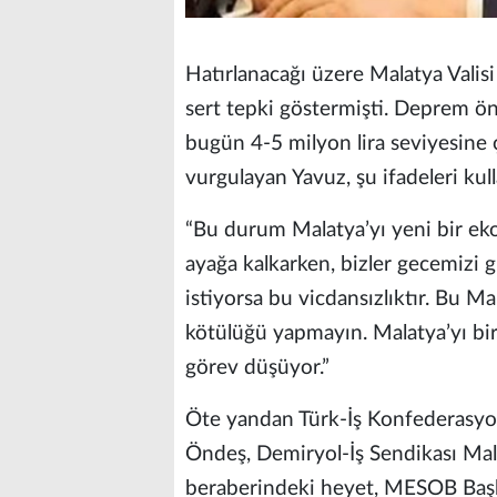
Hatırlanacağı üzere Malatya Valisi 
sert tepki göstermişti. Deprem önc
bugün 4-5 milyon lira seviyesine
vurgulayan Yavuz, şu ifadeleri kul
“Bu durum Malatya’yı yeni bir eko
ayağa kalkarken, bizler gecemizi g
istiyorsa bu vicdansızlıktır. Bu Ma
kötülüğü yapmayın. Malatya’yı bir
görev düşüyor.”
Öte yandan Türk-İş Konfederasyo
Öndeş, Demiryol-İş Sendikası Ma
beraberindeki heyet, MESOB Başkan