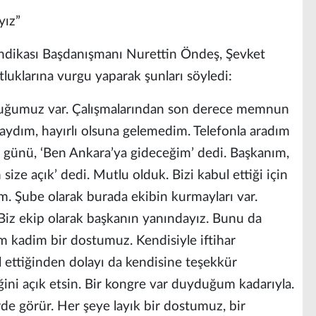
yız”
ndikası Başdanışmanı Nurettin Öndeş, Şevket
luklarına vurgu yaparak şunları söyledi:
ostluğumuz var. Çalışmalarından son derece memnun
daydım, hayırlı olsuna gelemedim. Telefonla aradım
 günü, ‘Ben Ankara’ya gideceğim’ dedi. Başkanım,
ize açık’ dedi. Mutlu olduk. Bizi kabul ettiği için
. Şube olarak burada ekibin kurmayları var.
 Biz ekip olarak başkanın yanındayız. Bunu da
m kadim bir dostumuz. Kendisiyle iftihar
l ettiğinden dolayı da kendisine teşekkür
ğini açık etsin. Bir kongre var duyduğum kadarıyla.
erde görür. Her şeye layık bir dostumuz, bir