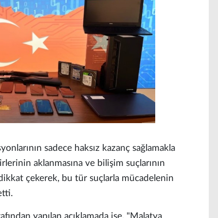
zasyonlarının sadece haksız kazanç sağlamakla
rlerinin aklanmasına ve bilişim suçlarının
dikkat çekerek, bu tür suçlarla mücadelenin
tti.
afından yapılan açıklamada ise, "Malatya