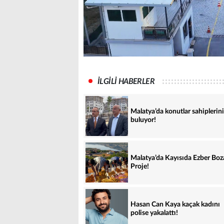
İLGİLİ HABERLER
Malatya’da konutlar sahiplerini
buluyor!
Malatya’da Kayısıda Ezber Bo
Proje!
Hasan Can Kaya kaçak kadını
polise yakalattı!