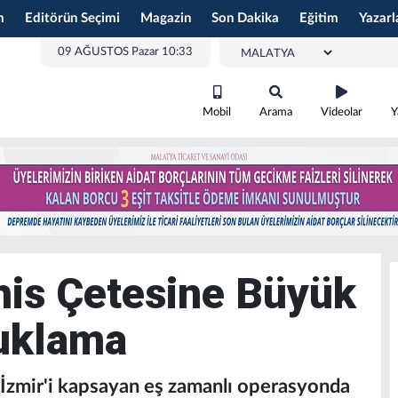
m
Editörün Seçimi
Magazin
Son Dakika
Eğitim
Yazarl
09 AĞUSTOS Pazar 10:33
Mobil
Arama
Videolar
Y
his Çetesine Büyük
tuklama
 İzmir'i kapsayan eş zamanlı operasyonda