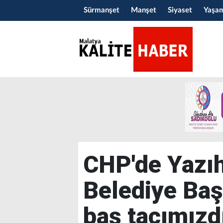
Sürmanşet
Manşet
Siyaset
Yaşa
CHP'de Yazıh
Belediye Baş
baş tacımızdı