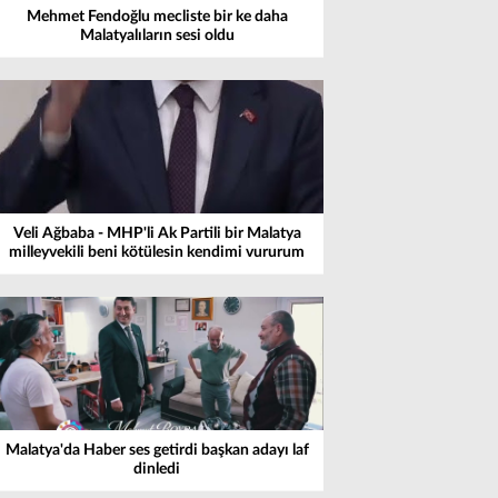
Mehmet Fendoğlu mecliste bir ke daha
Malatyalıların sesi oldu
Veli Ağbaba - MHP'li Ak Partili bir Malatya
milleyvekili beni kötülesin kendimi vururum
Malatya'da Haber ses getirdi başkan adayı laf
dinledi