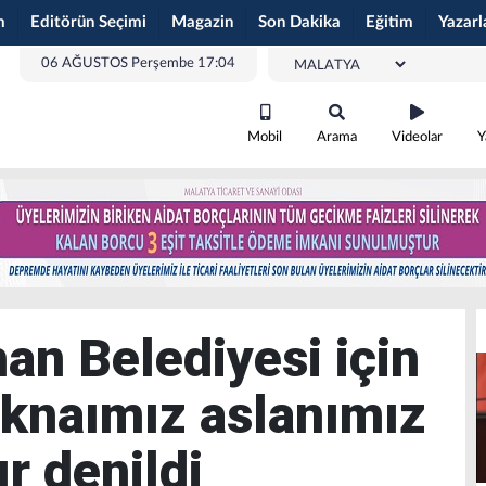
m
Editörün Seçimi
Magazin
Son Dakika
Eğitim
Yazarl
06 AĞUSTOS Perşembe 17:04
Mobil
Arama
Videolar
Y
an Belediyesi için
knaımız aslanımız
r denildi