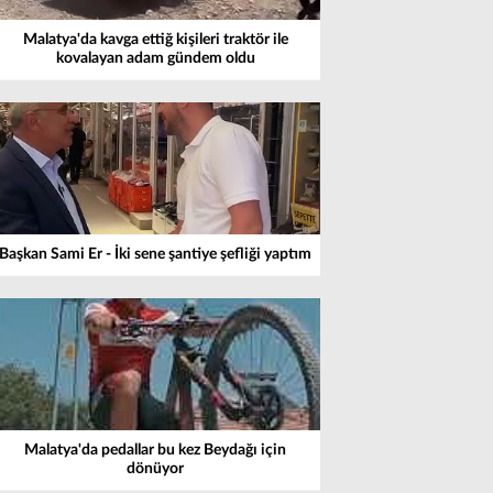
Malatya'da kavga ettiğ kişileri traktör ile
kovalayan adam gündem oldu
Başkan Sami Er - İki sene şantiye şefliği yaptım
Malatya'da pedallar bu kez Beydağı için
dönüyor