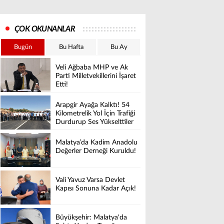
ÇOK OKUNANLAR
Bugün
Bu Hafta
Bu Ay
Veli Ağbaba MHP ve Ak
Parti Milletvekillerini İşaret
Etti!
Arapgir Ayağa Kalktı! 54
Kilometrelik Yol İçin Trafiği
Durdurup Ses Yükselttiler
Malatya’da Kadim Anadolu
Değerler Derneği Kuruldu!
Vali Yavuz Varsa Devlet
Kapısı Sonuna Kadar Açık!
Büyükşehir: Malatya'da