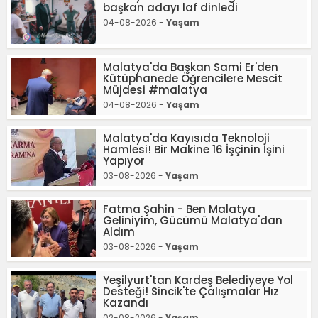
başkan adayı laf dinledi
04-08-2026 -
Yaşam
Malatya'da Başkan Sami Er'den
Kütüphanede Öğrencilere Mescit
Müjdesi #malatya
04-08-2026 -
Yaşam
Malatya'da Kayısıda Teknoloji
Hamlesi! Bir Makine 16 İşçinin İşini
Yapıyor
03-08-2026 -
Yaşam
Fatma Şahin - Ben Malatya
Geliniyim, Gücümü Malatya'dan
Aldım
03-08-2026 -
Yaşam
Yeşilyurt'tan Kardeş Belediyeye Yol
Desteği! Sincik'te Çalışmalar Hız
Kazandı
02-08-2026 -
Yaşam