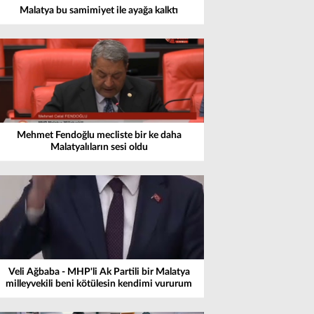
Malatya bu samimiyet ile ayağa kalktı
Mehmet Fendoğlu mecliste bir ke daha
Malatyalıların sesi oldu
Veli Ağbaba - MHP'li Ak Partili bir Malatya
milleyvekili beni kötülesin kendimi vururum