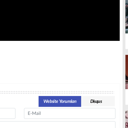
Website Yorumları
Disqus
Email