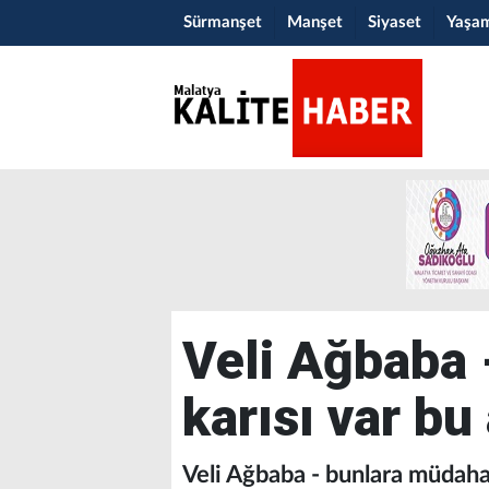
Sürmanşet
Manşet
Siyaset
Yaşa
Veli Ağbaba 
karısı var bu
Veli Ağbaba - bunlara müdah