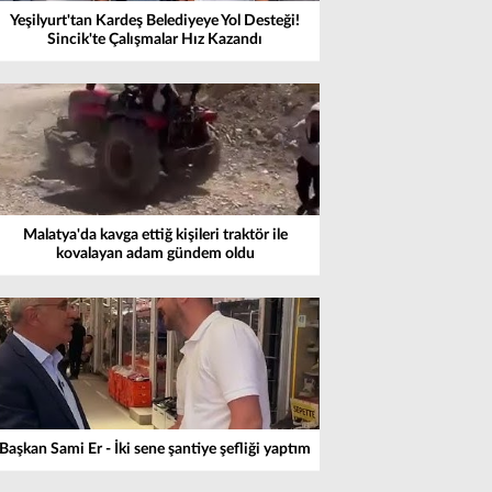
Yeşilyurt'tan Kardeş Belediyeye Yol Desteği!
Sincik'te Çalışmalar Hız Kazandı
Malatya'da kavga ettiğ kişileri traktör ile
kovalayan adam gündem oldu
Başkan Sami Er - İki sene şantiye şefliği yaptım