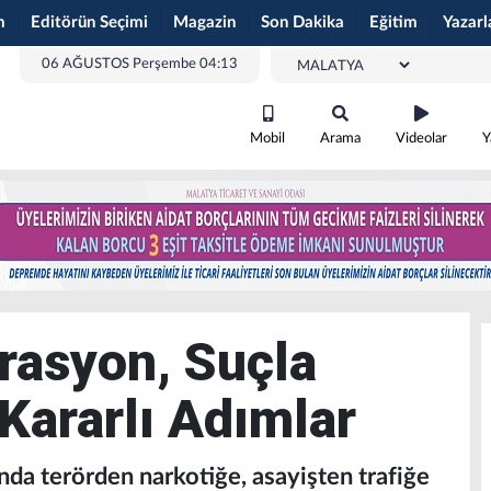
m
Editörün Seçimi
Magazin
Son Dakika
Eğitim
Yazarl
06 AĞUSTOS Perşembe 04:13
Mobil
Arama
Videolar
Y
rasyon, Suçla
ararlı Adımlar
nda terörden narkotiğe, asayişten trafiğe