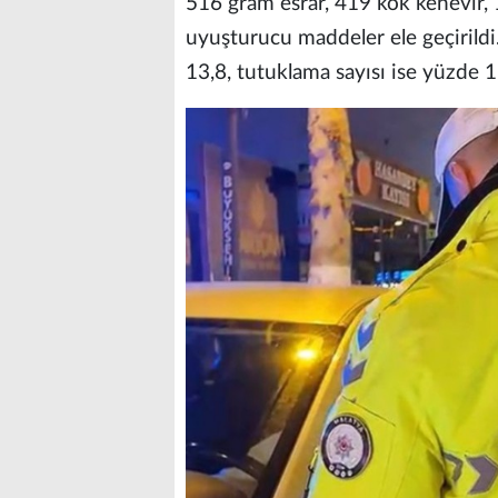
516 gram esrar, 419 kök kenevir, 
uyuşturucu maddeler ele geçirildi
13,8, tutuklama sayısı ise yüzde 1,