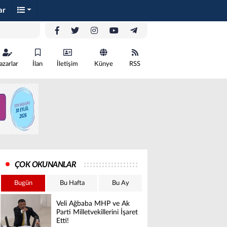
ar
azarlar
İlan
İletişim
Künye
RSS
ÇOK OKUNANLAR
Bugün
Bu Hafta
Bu Ay
Veli Ağbaba MHP ve Ak
Parti Milletvekillerini İşaret
Etti!