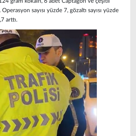
124 gram kokain, 6 adet Captagon ve çeşitli
. Operasyon sayısı yüzde 7, gözaltı sayısı yüzde
7 arttı.