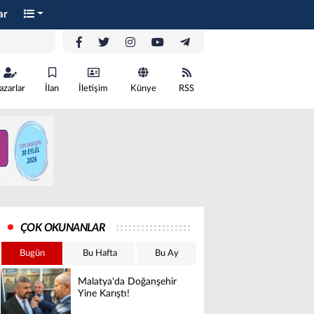
ar
azarlar
İlan
İletişim
Künye
RSS
ÇOK OKUNANLAR
Bugün
Bu Hafta
Bu Ay
Malatya'da Doğanşehir
Yine Karıştı!