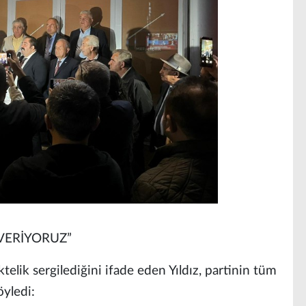
VERİYORUZ”
ktelik sergilediğini ifade eden Yıldız, partinin tüm
yledi: