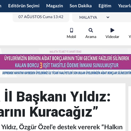
m
Editörün Seçimi
Magazin
Son Dakika
Eğitim
Yazarl
07 AĞUSTOS Cuma 13:42
Mobil
Arama
Videolar
Y
İl Başkanı Yıldız:
arını Kuracağız”
 Yıldız, Özgür Özel’e destek vererek “Halkın