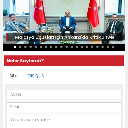
Malatya Uçuşları İçin Ankara'da Kritik Zirve!
Neler Söylendi?
Site
DISQUS