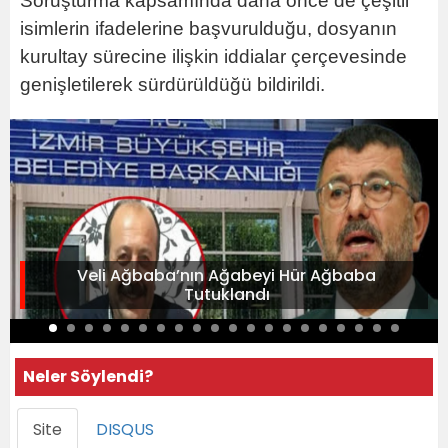
Soruşturma kapsamında daha önce de çeşitli
isimlerin ifadelerine başvurulduğu, dosyanın
kurultay sürecine ilişkin iddialar çerçevesinde
genişletilerek sürdürüldüğü bildirildi.
Veli Ağbaba’nın Ağabeyi Hür Ağbaba
Tutuklandı
Neler Söylendi?
Site
DISQUS