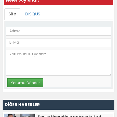
Neler Söylendi?
Site
DISQUS
DİĞER HABERLER
Kayısı ticaretinin nabzını tuttu!