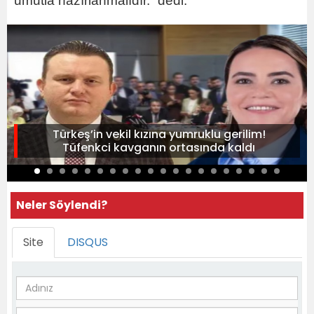
umutla hazırlanmalıdır.” dedi.
Türkeş’in vekil kızına yumruklu gerilim!
Tüfenkci kavganın ortasında kaldı
Neler Söylendi?
Site
DISQUS