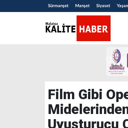
Sürmanşet
Manşet
Siyaset
Yaşa
Film Gibi Op
Midelerinde
Uyuşturucu Ç