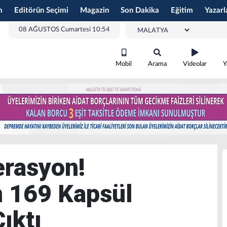
m
Editörün Seçimi
Magazin
Son Dakika
Eğitim
Yazarl
08 AĞUSTOS Cumartesi 10:54
Mobil
Arama
Videolar
Y
erasyon!
n 169 Kapsül
ıktı