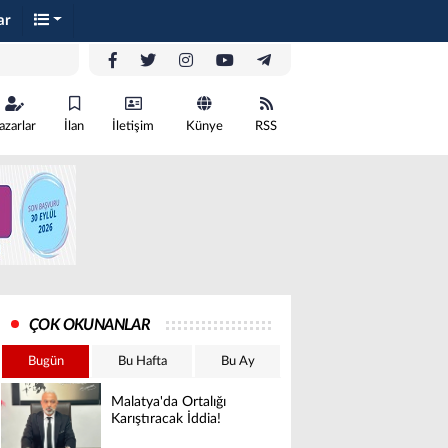
ar
azarlar
İlan
İletişim
Künye
RSS
ÇOK OKUNANLAR
Bugün
Bu Hafta
Bu Ay
Malatya'da Ortalığı
Karıştıracak İddia!