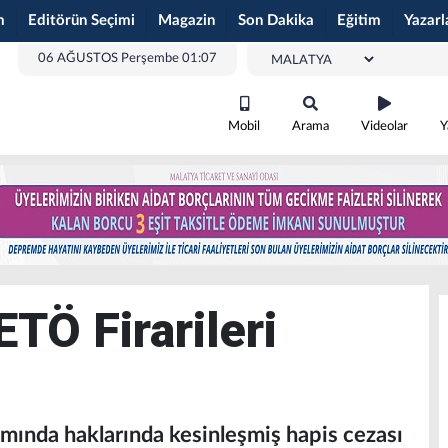
m
Editörün Seçimi
Magazin
Son Dakika
Eğitim
Yazarl
06 AĞUSTOS Perşembe 01:07
Mobil
Arama
Videolar
Y
TÖ Firarileri
nda haklarında kesinleşmiş hapis cezası