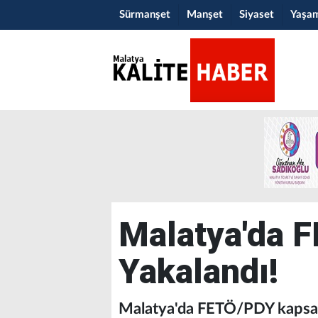
Sürmanşet
Manşet
Siyaset
Yaşa
Malatya'da FE
Yakalandı!
Malatya'da FETÖ/PDY kapsamı