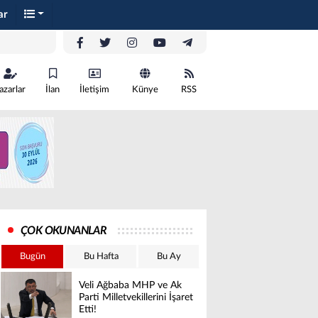
ar
azarlar
İlan
İletişim
Künye
RSS
ÇOK OKUNANLAR
Bugün
Bu Hafta
Bu Ay
Veli Ağbaba MHP ve Ak
Parti Milletvekillerini İşaret
Etti!